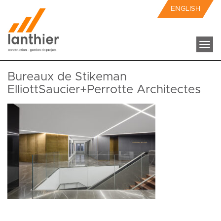
ENGLISH
Togg
navi
Bureaux de Stikeman
ElliottSaucier+Perrotte Architectes