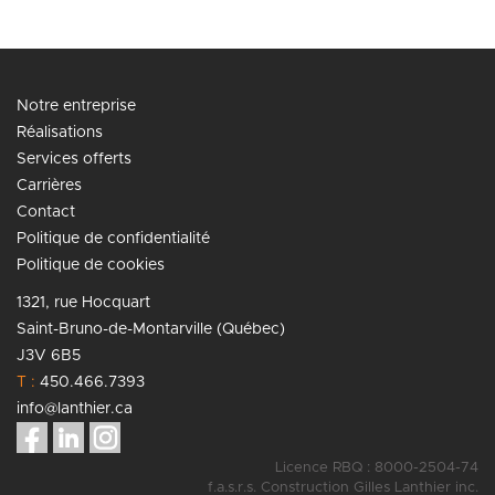
Notre entreprise
Réalisations
Services offerts
Carrières
Contact
Politique de confidentialité
Politique de cookies
1321, rue Hocquart
Saint-Bruno-de-Montarville (Québec)
J3V 6B5
T :
450.466.7393
info@lanthier.ca
Licence RBQ : 8000-2504-74
f.a.s.r.s. Construction Gilles Lanthier inc.