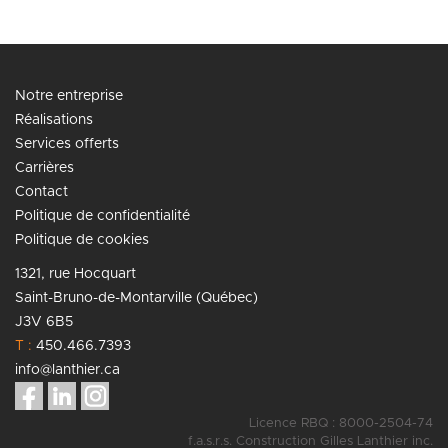
Notre entreprise
Réalisations
Services offerts
Carrières
Contact
Politique de confidentialité
Politique de cookies
1321, rue Hocquart
Saint-Bruno-de-Montarville (Québec)
J3V 6B5
T :
450.466.7393
info@lanthier.ca
Licence RBQ : 8000-2504-74
f.a.s.r.s. Construction Gilles Lanthier inc.