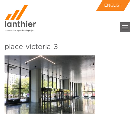
ENGLISH
Togg
navi
place-victoria-3