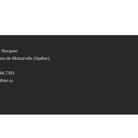
e Hocquart
uno-de-Montarville (Québec)
66.7393
hier.ca