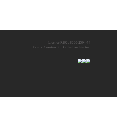
Licence RBQ : 8000-2504-74
f.a.s.r.s. Construction Gilles Lanthier inc.