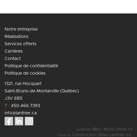
Notre entreprise
Réalisations
Services offerts
Carrières
Contact
Politique de confidentialité
Politique de cookies
1321, rue Hocquart
Saint-Bruno-de-Montarville (Québec)
J3V 6B5
T :
450.466.7393
info@lanthier.ca
Licence RBQ : 8000-2504-74
f.a.s.r.s. Construction Gilles Lanthier inc.