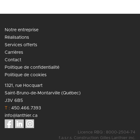
Notre entreprise
Réalisations
Services offerts
Carrières
Contact
Politique de confidentialité
Politique de cookies
1321, rue Hocquart
Saint-Bruno-de-Montarville (Québec)
J3V 6B5
T :
450.466.7393
info@lanthier.ca
Licence RBQ : 8000-2504-74
f.a.s.r.s. Construction Gilles Lanthier inc.