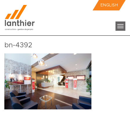
ENGLISH
Togg
navi
bn-4392