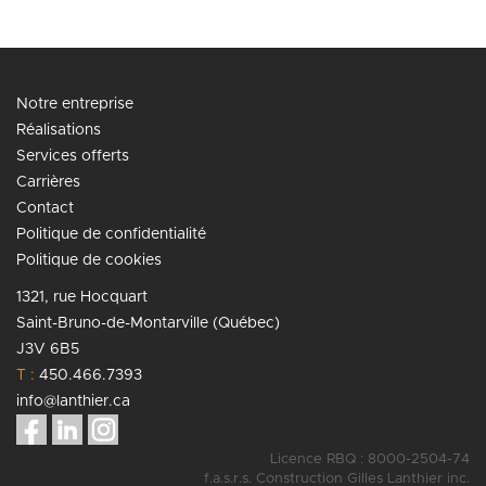
Notre entreprise
Réalisations
Services offerts
Carrières
Contact
Politique de confidentialité
Politique de cookies
1321, rue Hocquart
Saint-Bruno-de-Montarville (Québec)
J3V 6B5
T :
450.466.7393
info@lanthier.ca
Licence RBQ : 8000-2504-74
f.a.s.r.s. Construction Gilles Lanthier inc.