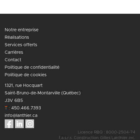
Notre entreprise
Réalisations
Services offerts
Carrières
Contact
Politique de confidentialité
Politique de cookies
1321, rue Hocquart
Saint-Bruno-de-Montarville (Québec)
J3V 6B5
T :
450.466.7393
info@lanthier.ca
Licence RBQ : 8000-2504-74
f.a.s.r.s. Construction Gilles Lanthier inc.