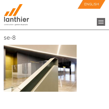
ENGLISH
Togg
navi
se-8