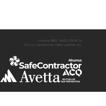
Licence RBQ : 8000-2504-74
f.a.s.r.s. Construction Gilles Lanthier inc.