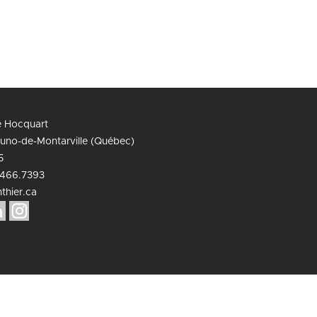
ue Hocquart
runo-de-Montarville (Québec)
5
466.7393
thier.ca