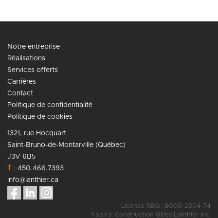
Notre entreprise
Réalisations
Services offerts
Carrières
Contact
Politique de confidentialité
Politique de cookies
1321, rue Hocquart
Saint-Bruno-de-Montarville (Québec)
J3V 6B5
T :
450.466.7393
info@lanthier.ca
Licence RBQ : 8000-2504-74
f.a.s.r.s. Construction Gilles Lanthier inc.