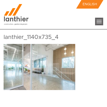
ENGLISH
Togg
navi
lanthier_1140x735_4