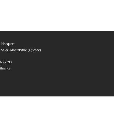
e Hocquart
uno-de-Montarville (Québec)
66.7393
hier.ca