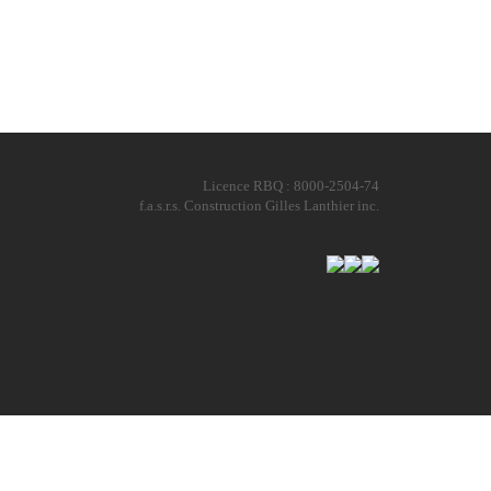
Licence RBQ : 8000-2504-74
f.a.s.r.s. Construction Gilles Lanthier inc.