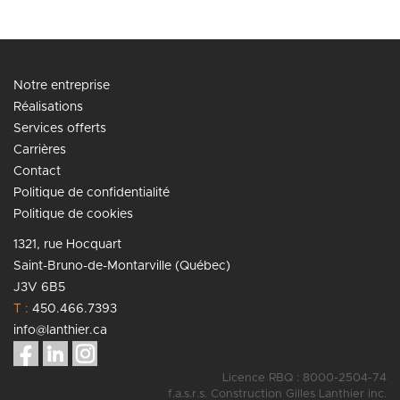
Notre entreprise
Réalisations
Services offerts
Carrières
Contact
Politique de confidentialité
Politique de cookies
1321, rue Hocquart
Saint-Bruno-de-Montarville (Québec)
J3V 6B5
T :
450.466.7393
info@lanthier.ca
Licence RBQ : 8000-2504-74
f.a.s.r.s. Construction Gilles Lanthier inc.