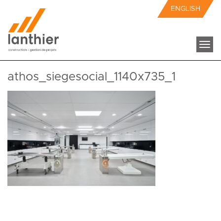
ENGLISH
Togg
navi
athos_siegesocial_1140x735_1