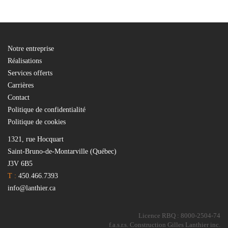
Notre entreprise
Réalisations
Services offerts
Carrières
Contact
Politique de confidentialité
Politique de cookies
1321, rue Hocquart
Saint-Bruno-de-Montarville (Québec)
J3V 6B5
T :
450.466.7393
info@lanthier.ca
Licence RBQ : 8000-2504-74
f.a.s.r.s. Construction Gilles Lanthier inc.