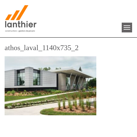
ENGLISH
Toggl
navig
athos_laval_1140x735_2