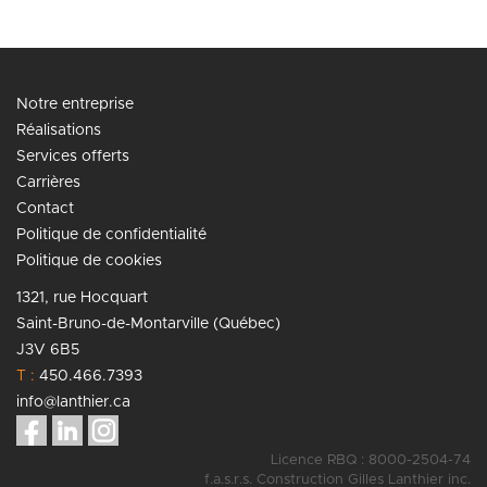
Notre entreprise
Réalisations
Services offerts
Carrières
Contact
Politique de confidentialité
Politique de cookies
1321, rue Hocquart
Saint-Bruno-de-Montarville (Québec)
J3V 6B5
T :
450.466.7393
info@lanthier.ca
Licence RBQ : 8000-2504-74
f.a.s.r.s. Construction Gilles Lanthier inc.