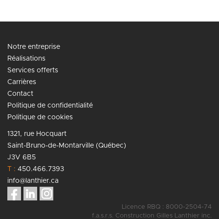
Notre entreprise
Réalisations
Services offerts
Carrières
Contact
Politique de confidentialité
Politique de cookies
1321, rue Hocquart
Saint-Bruno-de-Montarville (Québec)
J3V 6B5
T :
450.466.7393
info@lanthier.ca
Licence RBQ : 8000-2504-74
f.a.s.r.s. Construction Gilles Lanthier inc.