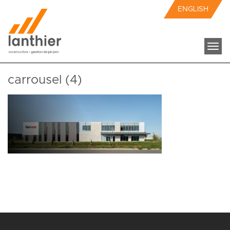
ENGLISH
Togg
navi
carrousel (4)