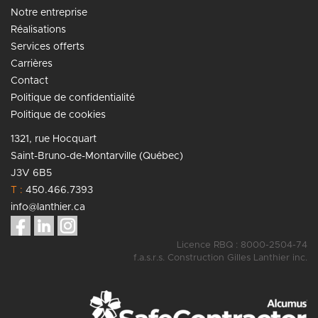
Notre entreprise
Réalisations
Services offerts
Carrières
Contact
Politique de confidentialité
Politique de cookies
1321, rue Hocquart
Saint-Bruno-de-Montarville (Québec)
J3V 6B5
T :
450.466.7393
info@lanthier.ca
Licence RBQ : 8000-2504-74
f.a.s.r.s. Construction Gilles Lanthier inc.