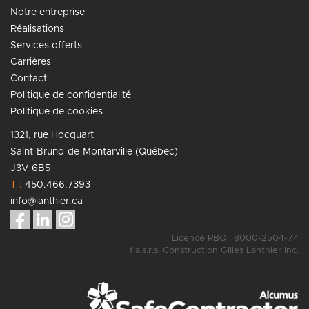
Notre entreprise
Réalisations
Services offerts
Carrières
Contact
Politique de confidentialité
Politique de cookies
1321, rue Hocquart
Saint-Bruno-de-Montarville (Québec)
J3V 6B5
T :
450.466.7393
info@lanthier.ca
Licence RBQ : 8000-2504-74
f.a.s.r.s. Construction Gilles Lanthier inc.