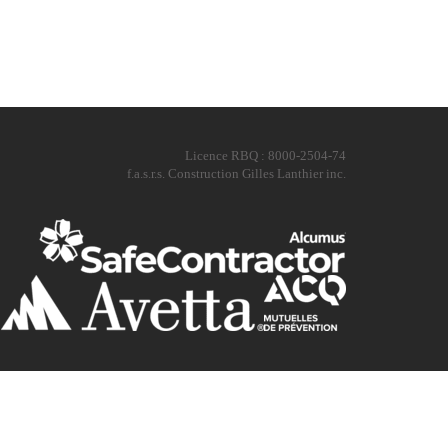
Licence RBQ : 8000-2504-74
f.a.s.r.s. Construction Gilles Lanthier inc.