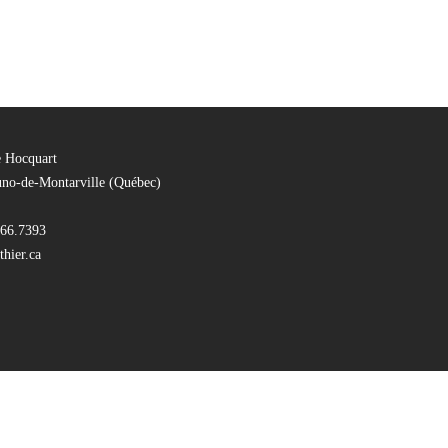
e Hocquart
uno-de-Montarville (Québec)
66.7393
hier.ca